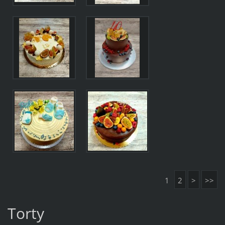
1
2
>
>>
Torty