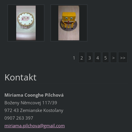
1
2
3
4
5
>
>>
Kontakt
Miriama Coonghe Pilchová
Boženy Němcovej 117/39
972 43 Zemianske Kostoľany
0907 263 397
miriama.
pilchova
@gmail.c
om