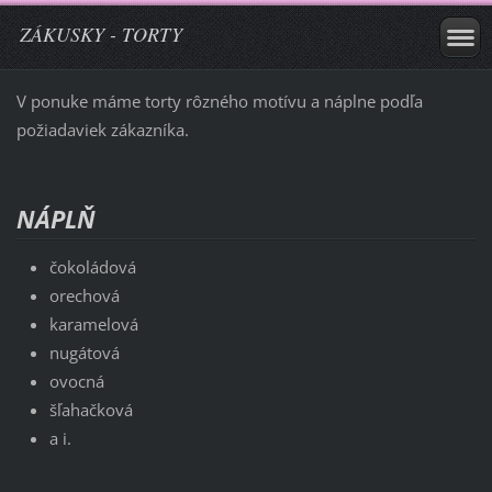
ZÁKUSKY - TORTY
V ponuke máme torty rôzného motívu a náplne podľa
požiadaviek zákazníka.
NÁPLŇ
čokoládová
orechová
karamelová
nugátová
ovocná
šľahačková
a i.