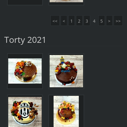
<<
<
1
2
3
4
5
>
>>
Torty 2021