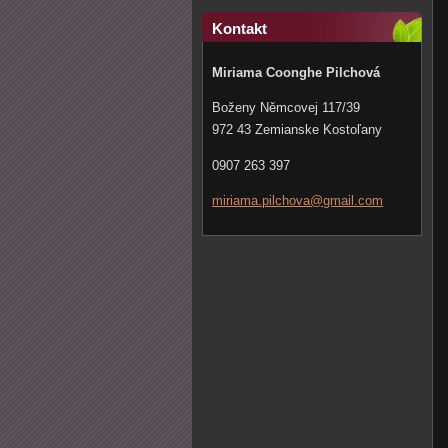
Kontakt
Miriama Coonghe Pilchová
Boženy Němcovej 117/39
972 43 Zemianske Kostoľany
0907 263 397
miriama.
pilchova
@gmail.c
om