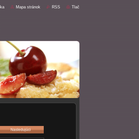
nka
Mapa stránok
RSS
Tlač
Nasledujúci