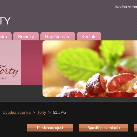
Úvodná strá
TY
uka
Novinky
Napíšte nám
Kontakt
Úvodná stránka
>
Torty
>
51.JPG
Predchádzajúci
Spustiť prezentáciu