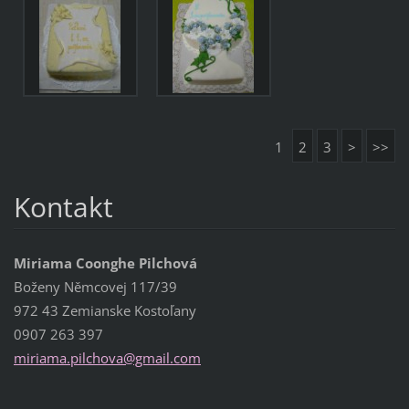
1
2
3
>
>>
Kontakt
Miriama Coonghe Pilchová
Boženy Němcovej 117/39
972 43 Zemianske Kostoľany
0907 263 397
miriama.
pilchova
@gmail.c
om