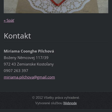
« Späť
Kontakt
Miriama Coonghe Pilchová
Boženy Němcovej 117/39
972 43 Zemianske Kostoľany
0907 263 397
miriama.
pilchova
@gmail.c
om
© 2012 Všetky práva vyhradené.
Vytvorené službou
Webnode