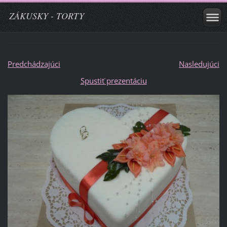
ZÁKUSKY - TORTY
Predchádzajúci
Nasledujúci
Spustiť prezentáciu