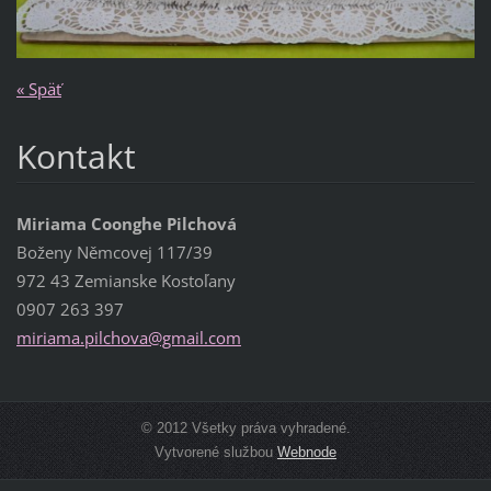
« Späť
Kontakt
Miriama Coonghe Pilchová
Boženy Němcovej 117/39
972 43 Zemianske Kostoľany
0907 263 397
miriama.
pilchova
@gmail.c
om
© 2012 Všetky práva vyhradené.
Vytvorené službou
Webnode