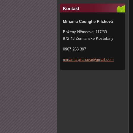
Kontakt
Miriama Coonghe Pilchová
Boženy Němcovej 117/39
972 43 Zemianske Kostoľany
0907 263 397
miriama.
pilchova
@gmail.c
om