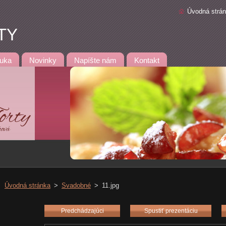
Úvodná strá
TY
uka
Novinky
Napíšte nám
Kontakt
Úvodná stránka
>
Svadobné
>
11.jpg
Predchádzajúci
Spustiť prezentáciu