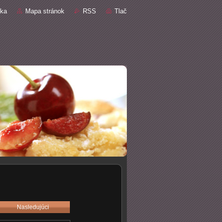
nka
Mapa stránok
RSS
Tlač
Nasledujúci