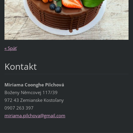
« Späť
Kontakt
Miriama Coonghe Pilchová
Boženy Němcovej 117/39
972 43 Zemianske Kostoľany
0907 263 397
miriama.
pilchova
@gmail.c
om