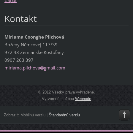
« Späť
Kontakt
Miriama Coonghe Pilchová
Boženy Němcovej 117/39
972 43 Zemianske Kostoľany
0907 263 397
miriama.
pilchova
@gmail.c
om
© 2012 Všetky práva vyhradené.
Vytvorené službou
Webnode
Zobraziť:
Mobilnú verziu
|
Štandardnú verziu