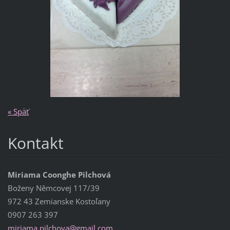
« Späť
Kontakt
Miriama Coonghe Pilchová
Boženy Němcovej 117/39
972 43 Zemianske Kostoľany
0907 263 397
miriama.
pilchova
@gmail.c
om