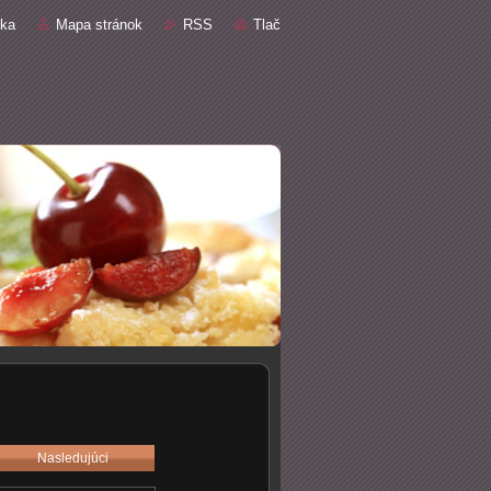
nka
Mapa stránok
RSS
Tlač
Nasledujúci