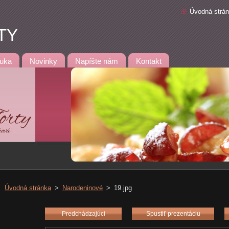
Úvodná strá
TY
uka
Novinky
Napíšte nám
Kontakt
Úvodná stránka
>
Narodeninové
>
19.jpg
Predchádzajúci
Spustiť prezentáciu