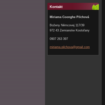
Kontakt
Miriama Coonghe Pilchová
Boženy Němcovej 117/39
972 43 Zemianske Kostoľany
0907 263 397
miriama.
pilchova
@gmail.c
om