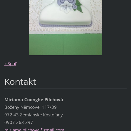
« Späť
Kontakt
Miriama Coonghe Pilchová
Boženy Němcovej 117/39
972 43 Zemianske Kostoľany
0907 263 397
miriama.
pilchova
@gmail.c
om