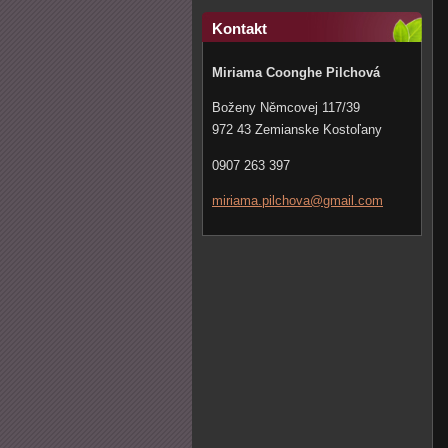
Kontakt
Miriama Coonghe Pilchová
Boženy Němcovej 117/39
972 43 Zemianske Kostoľany
0907 263 397
miriama.
pilchova
@gmail.c
om