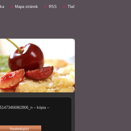
nka
Mapa stránok
RSS
Tlač
1473466962806_n – kópia –
Nasledujúci