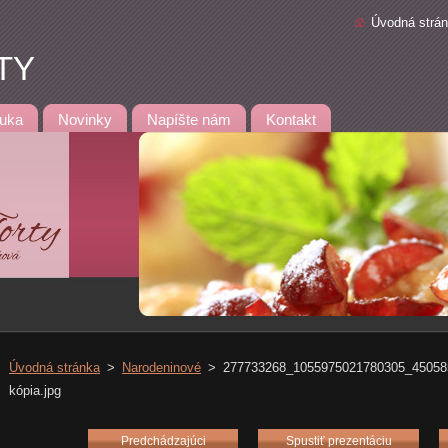
Úvodná strá
TY
uka
Novinky
Napíšte nám
Kontakt
Úvodná stránka
>
Narodeninové
>
277733268_1055975021780305_450585
kópia.jpg
Predchádzajúci
Spustiť prezentáciu