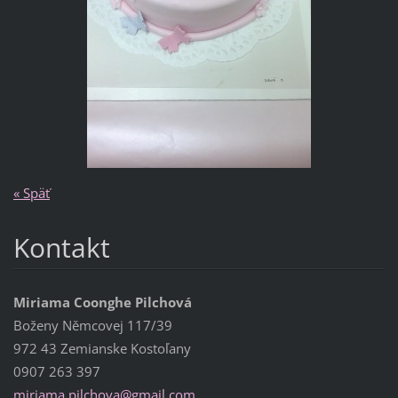
« Späť
Kontakt
Miriama Coonghe Pilchová
Boženy Němcovej 117/39
972 43 Zemianske Kostoľany
0907 263 397
miriama.
pilchova
@gmail.c
om