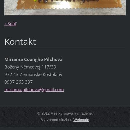
« Späť
Kontakt
Miriama Coonghe Pilchová
Boženy Němcovej 117/39
972 43 Zemianske Kostoľany
0907 263 397
miriama.
pilchova
@gmail.c
om
© 2012 Všetky práva vyhradené.
Vytvorené službou
Webnode