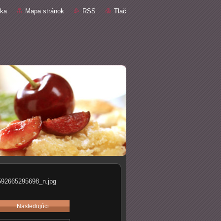
nka
Mapa stránok
RSS
Tlač
92665295698_n.jpg
Nasledujúci