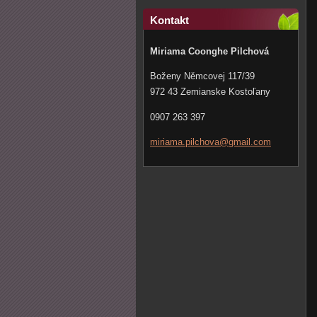
Kontakt
Miriama Coonghe Pilchová
Boženy Němcovej 117/39
972 43 Zemianske Kostoľany
0907 263 397
miriama.
pilchova
@gmail.c
om