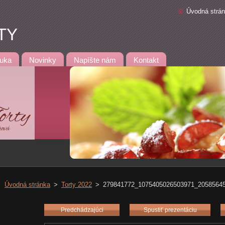
Úvodná strá
TY
uka
Novinky
Napíšte nám
Kontakt
Úvodná stránka
>
Torty 2022
>
279841772_1075405026503971_20585645
Predchádzajúci
Spustiť prezentáciu