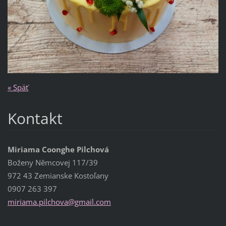
« Späť
Kontakt
Miriama Coonghe Pilchová
Boženy Němcovej 117/39
972 43 Zemianske Kostoľany
0907 263 397
miriama.
pilchova
@gmail.c
om