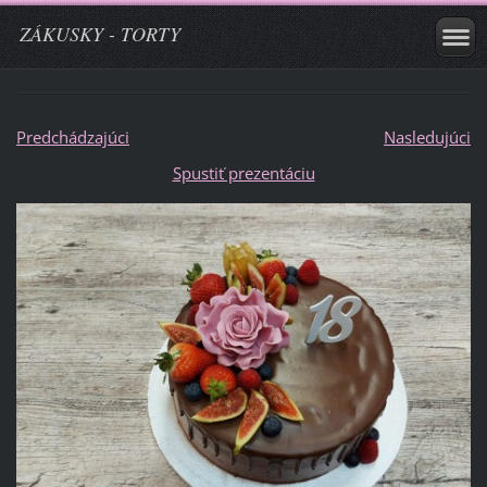
ZÁKUSKY - TORTY
Predchádzajúci
Nasledujúci
Spustiť prezentáciu