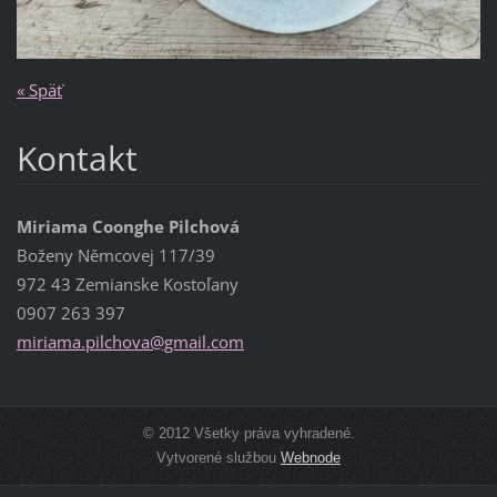
« Späť
Kontakt
Miriama Coonghe Pilchová
Boženy Němcovej 117/39
972 43 Zemianske Kostoľany
0907 263 397
miriama.
pilchova
@gmail.c
om
© 2012 Všetky práva vyhradené.
Vytvorené službou
Webnode