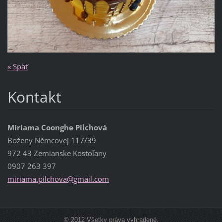
« Späť
Kontakt
Miriama Coonghe Pilchová
Boženy Němcovej 117/39
972 43 Zemianske Kostoľany
0907 263 397
miriama.
pilchova
@gmail.c
om
© 2012 Všetky práva vyhradené.