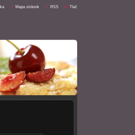
nka
Mapa stránok
RSS
Tlač