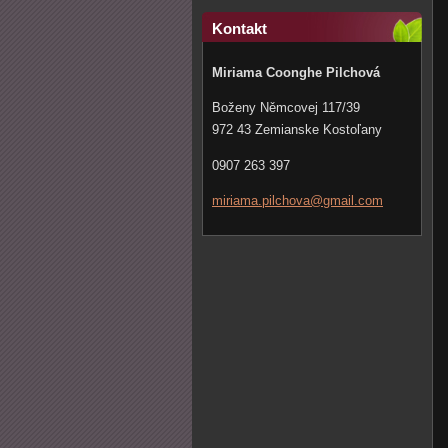
Kontakt
Miriama Coonghe Pilchová
Boženy Němcovej 117/39
972 43 Zemianske Kostoľany
0907 263 397
miriama.
pilchova
@gmail.c
om