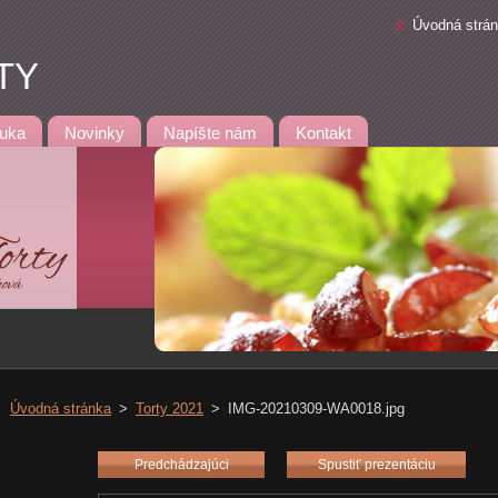
Úvodná strá
TY
uka
Novinky
Napíšte nám
Kontakt
Úvodná stránka
>
Torty 2021
>
IMG-20210309-WA0018.jpg
Predchádzajúci
Spustiť prezentáciu