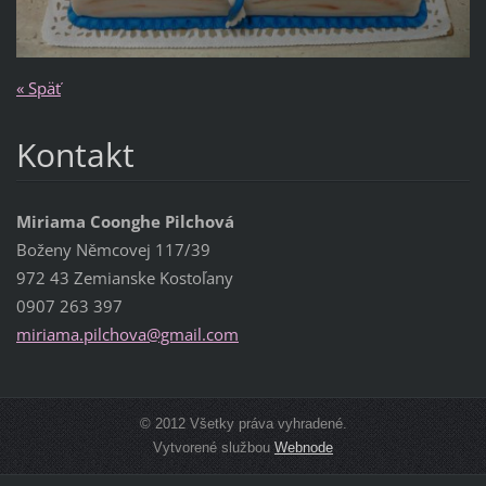
« Späť
Kontakt
Miriama Coonghe Pilchová
Boženy Němcovej 117/39
972 43 Zemianske Kostoľany
0907 263 397
miriama.
pilchova
@gmail.c
om
© 2012 Všetky práva vyhradené.
Vytvorené službou
Webnode