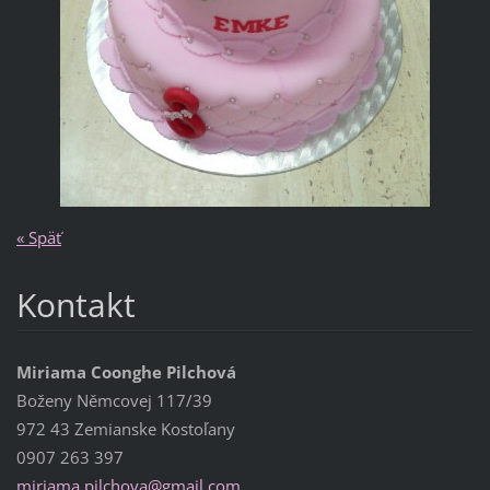
« Späť
Kontakt
Miriama Coonghe Pilchová
Boženy Němcovej 117/39
972 43 Zemianske Kostoľany
0907 263 397
miriama.
pilchova
@gmail.c
om