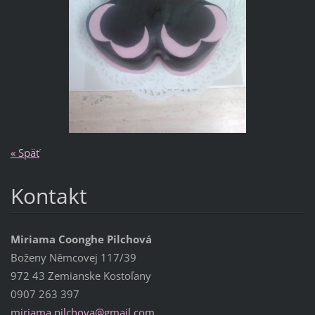
« Späť
Kontakt
Miriama Coonghe Pilchová
Boženy Němcovej 117/39
972 43 Zemianske Kostoľany
0907 263 397
miriama.
pilchova
@gmail.c
om